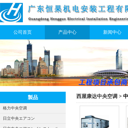
公司首页
产品中心
新闻中心
西屋康达中央空调
> 
製品
格力中央空调
日立中央エアコン