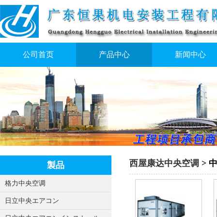
公司首页
产品中心
新闻中心
西屋康达中央空调
> 
製品
格力中央空调
日立中央エアコン