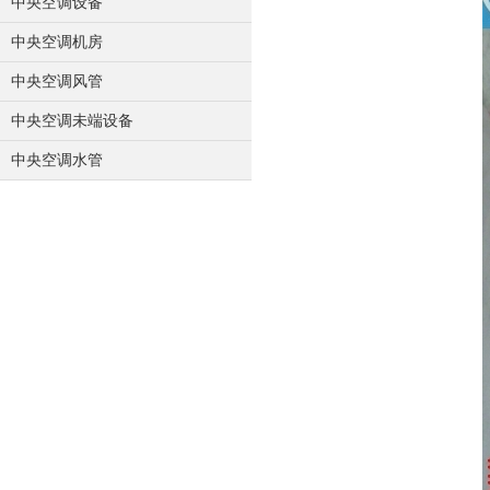
中央空调设备
中央空调机房
中央空调风管
中央空调未端设备
中央空调水管