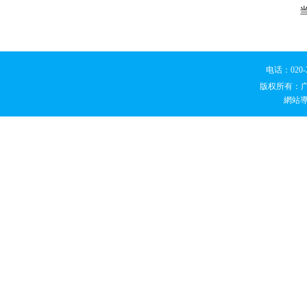
电话：020
版权所有：
網站