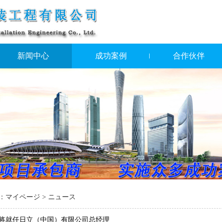
新闻中心
成功案例
合作伙伴
：
マイページ
> ニュース
将就任日立（中国）有限公司总经理