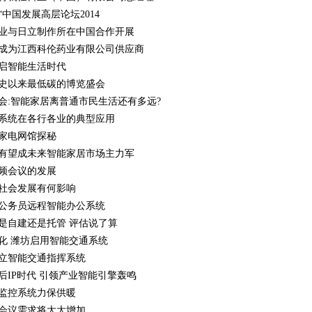
“中国发展高层论坛2014
业与日立制作所在中国合作开展
成为江西科伦药业有限公司供应商
启智能生活时代
史以来最低碳的博览盛会
会:智能家居离普通市民生活还有多远?
系统在各行各业的典型应用
家电网馆探秘
有望成未来智能家居市场主力军
频会议的发展
社会发展有何影响
公务员远程智能办公系统
是自建还是托管 评估说了算
化 潍坊启用智能交通系统
立智能交通指挥系统
后IP时代 引领产业智能引擎轰鸣
监控系统力保供暖
会议需求将大大增加