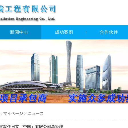
新闻中心
成功案例
合作伙伴
：
マイページ
> ニュース
将就任日立（中国）有限公司总经理