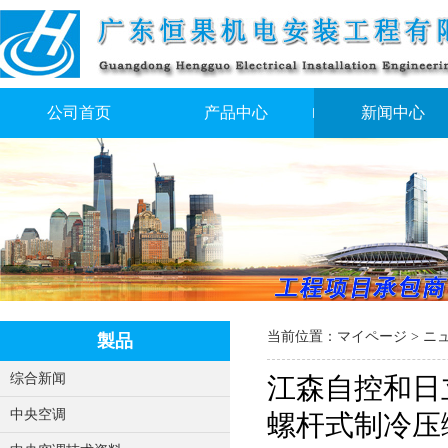
公司首页
产品中心
新闻中心
当前位置：
マイページ
> ニ
製品
综合新闻
江森自控和日
中央空调
螺杆式制冷压