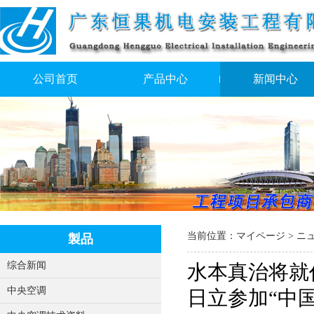
公司首页
产品中心
新闻中心
当前位置：
マイページ
> ニ
製品
综合新闻
水本真治将就
中央空调
日立参加“中国