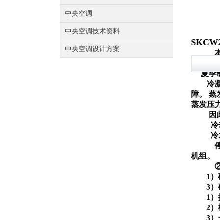
中央空调
中央空调技术资料
SKCW
中央空调设计方案
却水泵
夏季
冷
障。 
蒸发压
因
冷
冷
机组
1
3
1
2
3