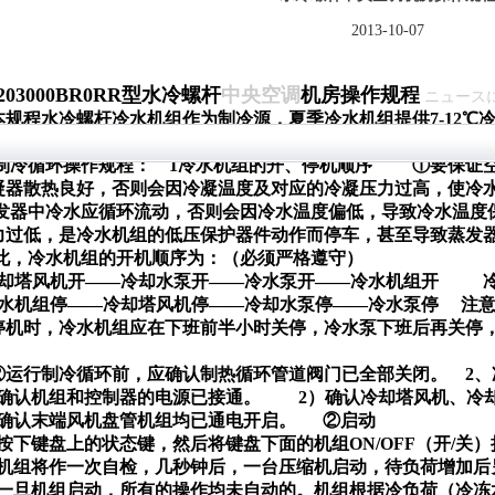
2013-10-07
203000BR0RR型水冷螺杆
中央空调
机房操作规程
ニュース
本规程水冷螺杆冷水机组作为制冷源，夏季冷水机组提供7-12℃
、冷却塔风机运行制冷循环。
制冷循环操作规程：
1
冷水机组的开、停机顺序
①要保证
凝器散热良好，否则会因冷凝温度及对应的冷凝压力过高，使冷
蒸发器中冷水应循环流动，否则会因冷水温度偏低，导致冷水温度
力过低，是冷水机组的低压保护器件动作而停车，甚至导致蒸发
此，冷水机组的开机顺序为：（必须严格遵守）
却塔风机开——冷却水泵开——冷水泵开——冷水机组开
水机组停——冷却塔风机停——冷却水泵停——冷水泵停
注
停机时，冷水机组应在下班前半小时关停，冷水泵下班后再关停
。
②运行制冷循环前，应确认制热循环管道阀门已全部关闭。
2
、
）确认机组和控制器的电源已接通。
2）确认冷却塔风机、冷
）确认末端风机盘管机组均已通电开启。
②启动
）按下键盘上的状态键，然后将键盘下面的机组ON/OFF（开/
）机组将作一次自检，几秒钟后，一台压缩机启动，待负荷增加
）一旦机组启动，所有的操作均未自动的。机组根据冷负荷（冷冻