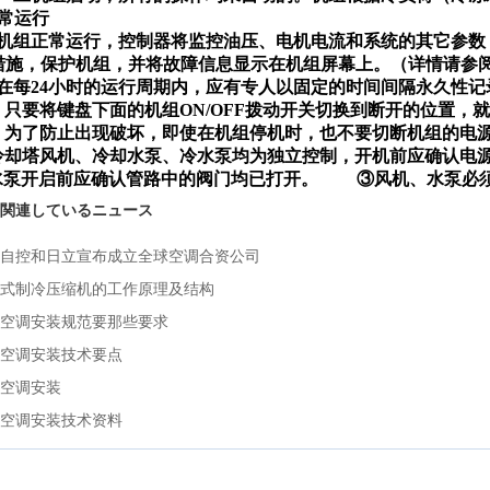
常运行
）机组正常运行，控制器将监控油压、电机电流和系统的其它参数
措施，保护机组，并将故障信息显示在机组屏幕上。（详情请参
）在每24小时的运行周期内，应有专人以固定的时间间隔永久性
）只要将键盘下面的机组ON/OFF拨动开关切换到断开的位置，
）为了防止出现破坏，即使在机组停机时，也不要切断机组的电
冷却塔风机、冷却水泵、冷水泵均为独立控制，开机前应确认电
水泵开启前应确认管路中的阀门均已打开。
③风机、水泵必
関連しているニュース
自控和日立宣布成立全球空调合资公司
式制冷压缩机的工作原理及结构
空调安装规范要那些要求
空调安装技术要点
空调安装
空调安装技术资料