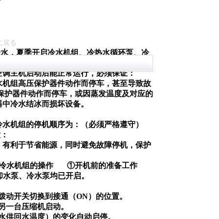
に戻る
冷水，夏季开启冷水机组、冷热水循环泵、冷
空调主机启动后能正常运行，必须保证：
水机组高压保护器件动作而停车，甚至导致故
保护器件动作而停车，或因蒸发温度及对应的
器中冷水结冰而损坏设备。
冷水机组的停机顺序为：（必须严格遵守）
意：
，有利于节省能源，同时避免故障停机，保护
冷水机组的操作
①开机前的准备工作
却水泵、冷水泵均已开启。
关）拨动开关切换到接通（ON）的位置。
后另一台压缩机启动。
水供回水温度）的变化自动启停。