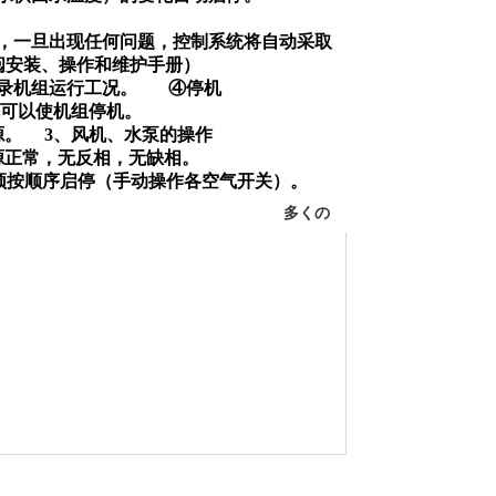
，一旦出现任何问题，控制系统将自动采取
阅安装、操作和维护手册）
记录机组运行工况。
④停机
就可以使机组停机。
源。
3
、
风机、水泵的操作
源正常，无反相，无缺相。
须按顺序启停（手动操作各空气开关）。
多くの