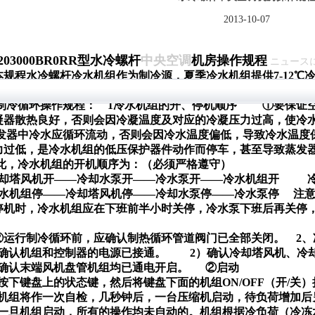
2013-10-07
203000BR0RR型水冷螺杆
中央空调
机房操作规程
ニュース
本规程水冷螺杆冷水机组作为制冷源，夏季冷水机组提供7-12℃
、冷却塔风机运行制冷循环。
制冷循环操作规程：
1
冷水机组的开、停机顺序
①要保证
凝器散热良好，否则会因冷凝温度及对应的冷凝压力过高，使冷
蒸发器中冷水应循环流动，否则会因冷水温度偏低，导致冷水温度
力过低，是冷水机组的低压保护器件动作而停车，甚至导致蒸发
此，冷水机组的开机顺序为：（必须严格遵守）
却塔风机开——冷却水泵开——冷水泵开——冷水机组开
水机组停——冷却塔风机停——冷却水泵停——冷水泵停
注
停机时，冷水机组应在下班前半小时关停，冷水泵下班后再关停
。
②运行制冷循环前，应确认制热循环管道阀门已全部关闭。
2
、
）确认机组和控制器的电源已接通。
2）确认冷却塔风机、冷
）确认末端风机盘管机组均已通电开启。
②启动
）按下键盘上的状态键，然后将键盘下面的机组ON/OFF（开/
）机组将作一次自检，几秒钟后，一台压缩机启动，待负荷增加
）一旦机组启动，所有的操作均未自动的。机组根据冷负荷（冷冻