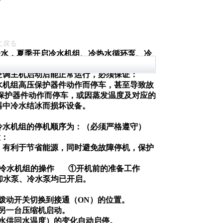
に戻る
冷水，夏季开启冷水机组、冷热水循环泵、冷
空调主机启动后能正常运行，必须保证：
水机组高压保护器件动作而停车，甚至导致故
保护器件动作而停车，或因蒸发温度及对应的
器中冷水结冰而损坏设备。
冷水机组的停机顺序为：（必须严格遵守）
意：
，有利于节省能源，同时避免故障停机，保护
冷水机组的操作
①开机前的准备工作
却水泵、冷水泵均已开启。
关）拨动开关切换到接通（ON）的位置。
后另一台压缩机启动。
水供回水温度）的变化自动启停。