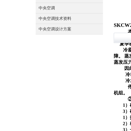
中央空调
中央空调技术资料
SKCW
中央空调设计方案
却水泵
夏季
冷
障。 
蒸发压
因
冷
冷
机组
1
3
1
2
3