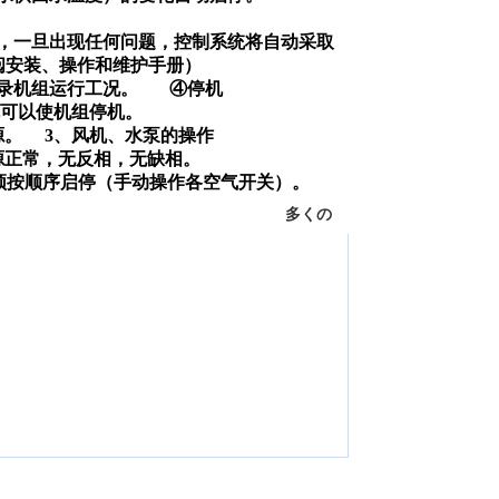
，一旦出现任何问题，控制系统将自动采取
阅安装、操作和维护手册）
记录机组运行工况。
④停机
就可以使机组停机。
源。
3
、
风机、水泵的操作
源正常，无反相，无缺相。
须按顺序启停（手动操作各空气开关）。
多くの