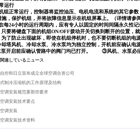
常运行
）机组正常运行，控制器将监控油压、电机电流和系统的其它参数
措施，保护机组，并将故障信息显示在机组屏幕上。（详情请参
）在每24小时的运行周期内，应有专人以固定的时间间隔永久性
）只要将键盘下面的机组ON/OFF拨动开关切换到断开的位置，
）为了防止出现破坏，即使在机组停机时，也不要切断机组的电
冷却塔风机、冷却水泵、冷水泵均为独立控制，开机前应确认电
水泵开启前应确认管路中的阀门均已打开。
③风机、水泵必
関連しているニュース
自控和日立宣布成立全球空调合资公司
式制冷压缩机的工作原理及结构
空调安装规范要那些要求
空调安装技术要点
空调安装
空调安装技术资料