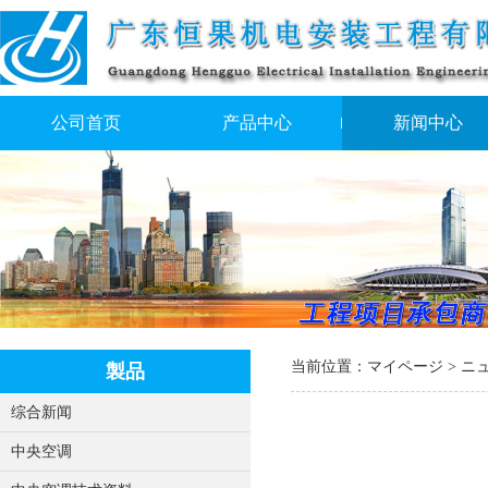
公司首页
产品中心
新闻中心
当前位置：
マイページ
>
ニ
製品
综合新闻
中央空调