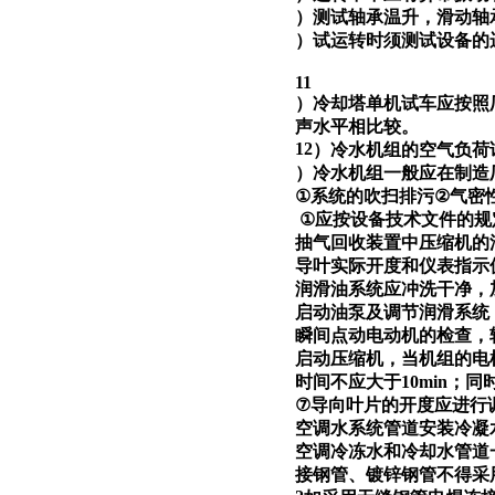
）测试轴承温升，滑动轴
）试运转时须测试设备的
11
）冷却塔单机试车应按照
声水平相比较。
12
）冷水机组的空气负荷
）冷水机组一般应在制造
①
系统的吹扫排污
②
气密
①
应按设备技术文件的规
抽气回收装置中压缩机的
导叶实际开度和仪表指示
润滑油系统应冲洗干净，
启动油泵及调节润滑系统
瞬间点动电动机的检查，
启动压缩机，当机组的电
时间不应大于10min
⑦
导向叶片的开度应进行
空调水系统管道安装
冷凝
空调冷冻水和冷却水管道
接钢管、镀锌钢管不得采