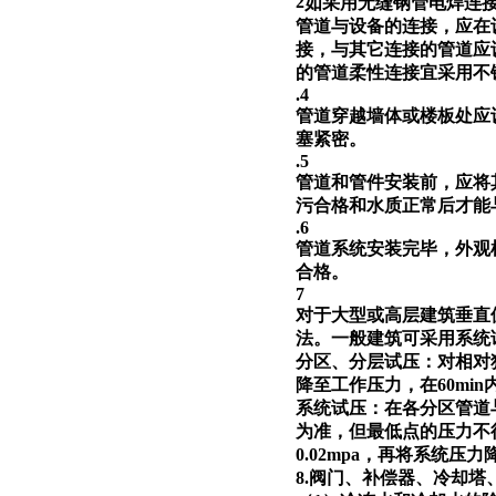
2
如采用无缝钢管电焊连
管道与设备的连接，应在
接，与其它连接的管道应
的管道柔性连接宜采用不
.4
管道穿越墙体或楼板处应
塞紧密。
.5
管道和管件安装前，应将
污合格和水质正常后才能
.6
管道系统安装完毕，外观
合格。
7
对于大型或高层建筑垂直
法。一般建筑可采用系统
分区、分层试压：对相对独
降至工作压力，在60mi
系统试压：在各分区管道
为准，但最低点的压力不得
0.02mpa，再将系统
8.阀门、补偿器、冷却