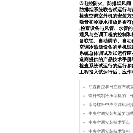
⑤
电控防火、防排烟风阀
防排烟系统联合试运行与
检查空调室外机的安装方
噪音和冷凝水排放是否符
.
检查设备与风管、水管的
通风与空调工程的控制和
备联锁、自动调节、自动
空调冷热源设备的单机试
系统总体调试及试运行应
造商提供的产品技术手册
检查系统试运行的运行参
工程投入试运行后，应作
江森自控和日立宣布成
螺杆式制冷压缩机的工
水冷螺杆中央空调机房
中央空调安装规范要那
中央空调安装技术要点
中央空调安装技术资料