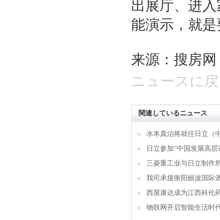
出展厅、进入
能演示，就是
来源：搜房网
ニュースに戻
関連しているニュース
水本真治将就任日立（
日立参加“中国发展高层论
三菱重工业与日立制作
我司承接衡阳丽波国际
西屋康达成为江西科伦
物联网开启智能生活时