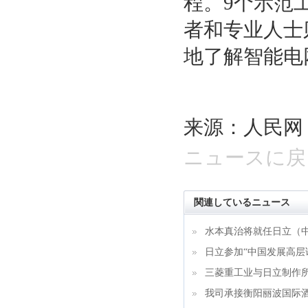
程。9个示范
者和专业人士
地了解智能电
来源：人民网
ニュースに戻
関連しているニュース
水本真治将就任日立（
日立参加“中国发展高层论
三菱重工业与日立制作
我司承接衡阳丽波国际