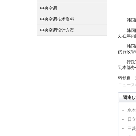
中央空调
中央空调技术资料
韩国政府
中央空调设计方案
韩国国家
划在年内
韩国政府
的行政管
行政安全
到本部办
转载自：
ニュース
関連し
水本
日立
三菱