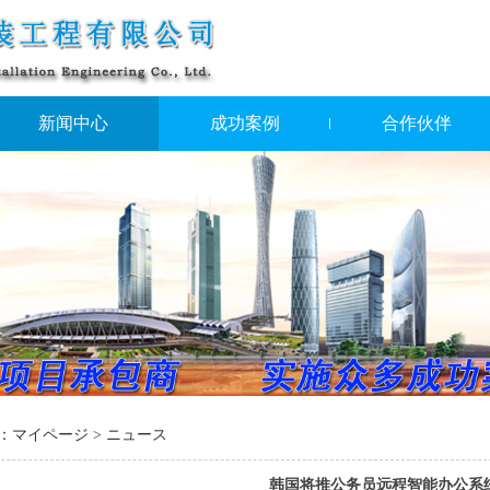
新闻中心
成功案例
合作伙伴
：
マイページ
>
ニュース
韩国将推公务员远程智能办公系