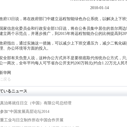
2010-01-14
13日说，将在政府部门中建立远程智能绿色办公系统，以解决上下班
信息化委员会和行政安全部13日说，将在公务员集中居住的首尔周边
建立两个示范点，并逐步推广，到2015年将远程智能办公的比例提高到2
指出，通过实施这一措施，可以减少上下班交通压力，减少二氧化碳
理、办公环境等方面的投入。
部有关负责人说，这种办公方式并不是要彻底取代传统办公方式，只
公一两次，全年平均每人可节省办公开支约200万韩元(约合1.22万元人民
新华网
に戻る
ているニュース
真治将就任日立（中国）有限公司总经理
参加“中国发展高层论坛2014
重工业与日立制作所在中国合作开展