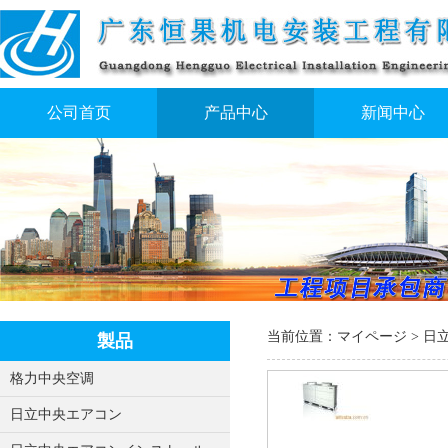
公司首页
产品中心
新闻中心
当前位置：
マイページ
>
日
製品
格力中央空调
日立中央エアコン