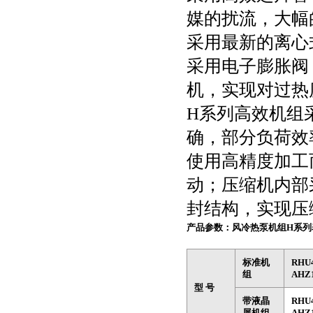
媒的扰流，大幅
采用最新的离心
采用电子膨胀阀
机，实现对过热
H系列高效机组
确，部分负荷效
使用高精度加工
动；压缩机内部
封结构，实现压
产品参数：
风冷热泵机组H系列
标准机
RHU
组
AHZ
型 号
带液晶
RHU
屏机组
AHZ