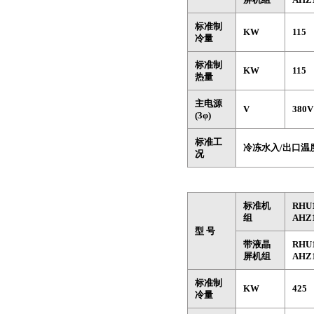
标准制
KW
115
冷量
标准制
KW
115
热量
主电源
V
380
(3φ)
标准工
冷冻水入/出口温度
况
标准机
RHU
组
AHZ
型 号
带液晶
RHU
屏机组
AHZ
标准制
KW
425
冷量