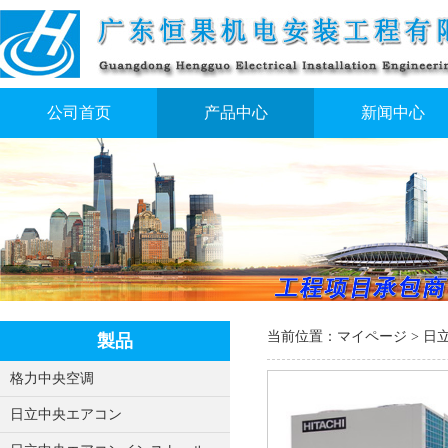
公司首页
产品中心
新闻中心
当前位置：
マイページ
>
日
製品
格力中央空调
日立中央エアコン