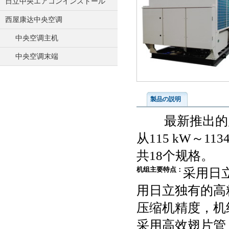
日立中央エアコンインストール
西屋康达中央空调
中央空调主机
中央空调末端
製品の説明
最新推出的风冷
从115 kW～1134k
共18个规格。
机组主要特点：
采用日
用日立独有的高
压缩机精度，机
采用高效翅片管