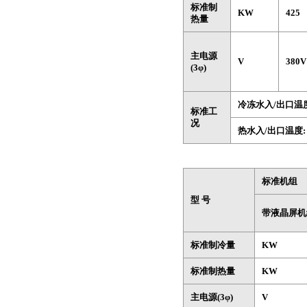
标准制
KW
425
热量
主电源
V
380
(3φ)
冷冻水入/出口温
标准工
况
热水入/出口温度
标准机组
型 号
带液晶屏机
标准制冷量
KW
标准制热量
KW
主电源(3φ)
V