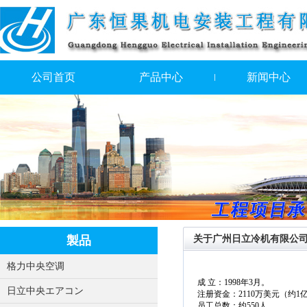
公司首页
产品中心
新闻中心
製品
关于广州日立冷机有限公
格力中央空调
成 立：1998年3月。
日立中央エアコン
注册资金：2110万美元（约1
员工总数：约550人 。