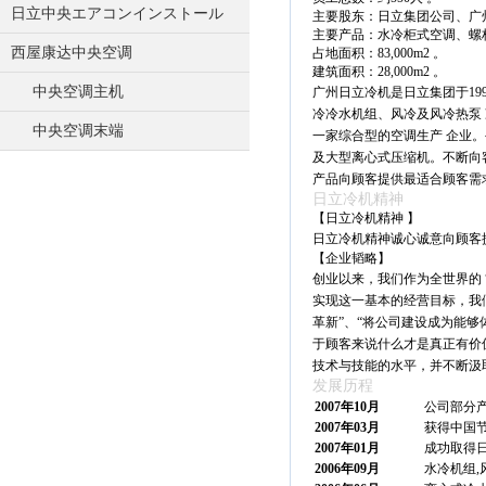
日立中央エアコンインストール
主要股东：日立集团公司、广
主要产品：水冷柜式空调、螺
西屋康达中央空调
占地面积：83,000m2 。
建筑面积：28,000m2 。
中央空调主机
广州日立冷机是日立集团于19
冷冷水机组、风冷及风冷热泵
中央空调末端
一家综合型的空调生产 企业
及大型离心式压缩机。不断向
产品向顾客提供最适合顾客需
日立冷机精神
【日立冷机精神 】
日立冷机精神诚心诚意向顾客
【企业韬略】
创业以来，我们作为全世界的 
实现这一基本的经营目标，我
革新”、“将公司建设成为能够
于顾客来说什么才是真正有价
技术与技能的水平，并不断汲
发展历程
2007年10月
公司部分
2007年03月
获得中国
2007年01月
成功取得
2006年09月
水冷机组,