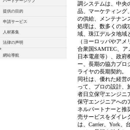
パートナーシップ
調システムは、中央
品、マーケティング
提供の目的
の供給、メンテナン
申請サービス
処理は、数多くの成
人材募集
域、珠江デルタ地域
（ヨーロッパやアメリカ
法律の声明
合衆国SAMTEC、ア
網站導航
日本電産等）、政府
ー、長期の協力プロ
ライヤの長期契約。
同社は、優れた経営
って、プロの設計、
者日立保守エンジニ
保守エンジニアへの
ネルパートナーと推
売サービスをダイレ
は、Carrier、York