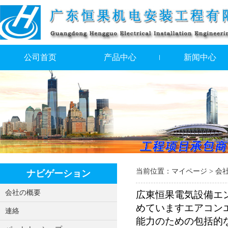
公司首页
产品中心
新闻中心
当前位置：
マイページ
> 会
ナビゲーション
会社の概要
広東恒果電気設備エ
めていますエアコン
連絡
能力のための包括的