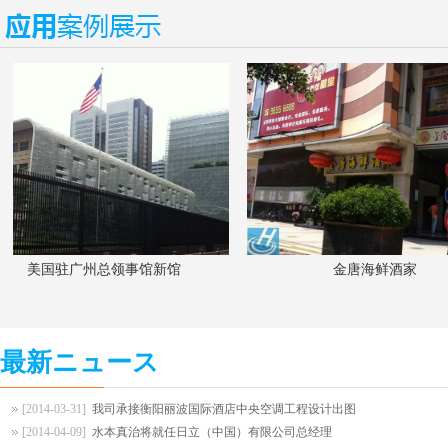
美国驻广州总领事馆新馆
金唐海鲜酒家
最新ニュース
[2014-03-31]
我司承接衡阳丽波国际酒店中央空调工程设计出图
[2014-04-09]
水本真治将就任日立（中国）有限公司总经理